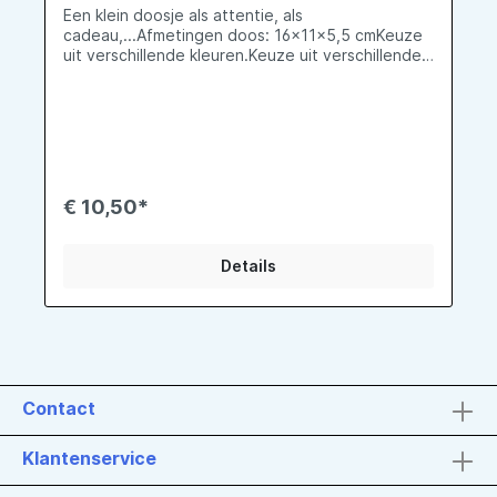
Een klein doosje als attentie, als
cadeau,...Afmetingen doos: 16x11x5,5 cmKeuze
uit verschillende kleuren.Keuze uit verschillende
opdrukken.Kan opgevuld worden met chocolade
of met badproducten.
€ 10,50*
Details
Contact
Klantenservice